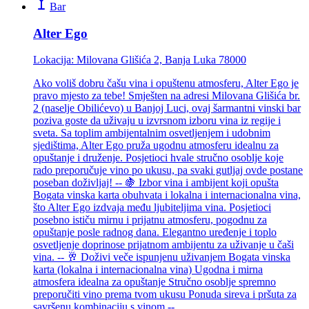
Bar
Alter Ego
Lokacija:
Milovana Glišića 2, Banja Luka 78000
Ako voliš dobru čašu vina i opuštenu atmosferu, Alter Ego je
pravo mjesto za tebe! Smješten na adresi Milovana Glišića br.
2 (naselje Obilićevo) u Banjoj Luci, ovaj šarmantni vinski bar
poziva goste da uživaju u izvrsnom izboru vina iz regije i
sveta. Sa toplim ambijentalnim osvetljenjem i udobnim
sjedištima, Alter Ego pruža ugodnu atmosferu idealnu za
opuštanje i druženje. Posjetioci hvale stručno osoblje koje
rado preporučuje vino po ukusu, pa svaki gutljaj ovde postane
poseban doživljaj! -- 🍇 Izbor vina i ambijent koji opušta
Bogata vinska karta obuhvata i lokalna i internacionalna vina,
što Alter Ego izdvaja među ljubiteljima vina. Posjetioci
posebno ističu mirnu i prijatnu atmosferu, pogodnu za
opuštanje posle radnog dana. Elegantno uređenje i toplo
osvetljenje doprinose prijatnom ambijentu za uživanje u čaši
vina. -- 🥂 Doživi veče ispunjenu uživanjem Bogata vinska
karta (lokalna i internacionalna vina) Ugodna i mirna
atmosfera idealna za opuštanje Stručno osoblje spremno
preporučiti vino prema tvom ukusu Ponuda sireva i pršuta za
savršenu kombinaciju s vinom --