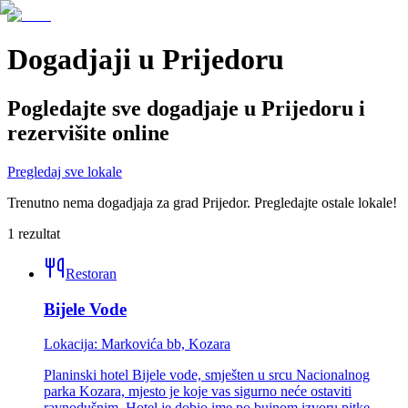
Dogadjaji
u
Prijedoru
Pogledajte sve
dogadjaje
u
Prijedoru
i
rezervišite online
Pregledaj sve lokale
Trenutno nema
dogadjaja
za grad
Prijedor
. Pregledajte ostale lokale!
1
rezultat
Restoran
Bijele Vode
Lokacija:
Markovića bb, Kozara
Planinski hotel Bijele vode, smješten u srcu Nacionalnog
parka Kozara, mjesto je koje vas sigurno neće ostaviti
ravnodušnim. Hotel je dobio ime po bujnom izvoru pitke