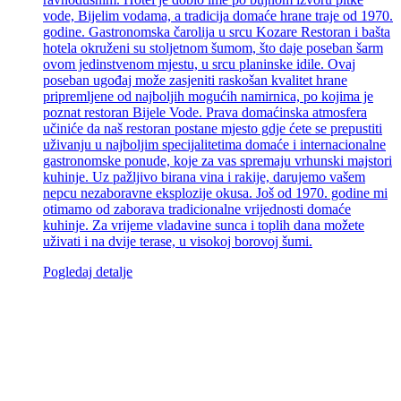
vode, Bijelim vodama, a tradicija domaće hrane traje od 1970.
godine. Gastronomska čarolija u srcu Kozare Restoran i bašta
hotela okruženi su stoljetnom šumom, što daje poseban šarm
ovom jedinstvenom mjestu, u srcu planinske idile. Ovaj
poseban ugođaj može zasjeniti raskošan kvalitet hrane
pripremljene od najboljih mogućih namirnica, po kojima je
poznat restoran Bijele Vode. Prava domaćinska atmosfera
učiniće da naš restoran postane mjesto gdje ćete se prepustiti
uživanju u najboljim specijalitetima domaće i internacionalne
gastronomske ponude, koje za vas spremaju vrhunski majstori
kuhinje. Uz pažljivo birana vina i rakije, darujemo vašem
nepcu nezaboravne eksplozije okusa. Još od 1970. godine mi
otimamo od zaborava tradicionalne vrijednosti domaće
kuhinje. Za vrijeme vladavine sunca i toplih dana možete
uživati i na dvije terase, u visokoj borovoj šumi.
Pogledaj detalje