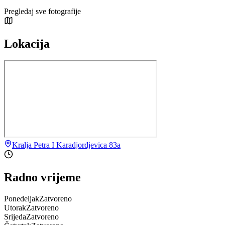
Pregledaj sve fotografije
Lokacija
Kralja Petra I Karadjordjevica 83a
Radno vrijeme
Ponedeljak
Zatvoreno
Utorak
Zatvoreno
Srijeda
Zatvoreno