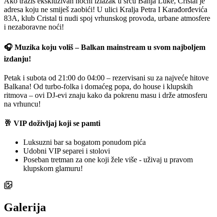
Ako tražiš ekskluzivan noćni izlazak u srcu Banja Luke, Cristal je
adresa koju ne smiješ zaobići! U ulici Kralja Petra I Karađorđevića
83A, klub Cristal ti nudi spoj vrhunskog provoda, urbane atmosfere
i nezaboravne noći!
🎧 Muzika koju voliš – Balkan mainstream u svom najboljem
izdanju!
Petak i subota od 21:00 do 04:00 – rezervisani su za najveće hitove
Balkana! Od turbo-folka i domaćeg popa, do house i klupskih
ritmova – ovi DJ-evi znaju kako da pokrenu masu i drže atmosferu
na vrhuncu!
🥂 VIP doživljaj koji se pamti
Luksuzni bar sa bogatom ponudom pića
Udobni VIP separei i stolovi
Poseban tretman za one koji žele više - uživaj u pravom
klupskom glamuru!
Galerija