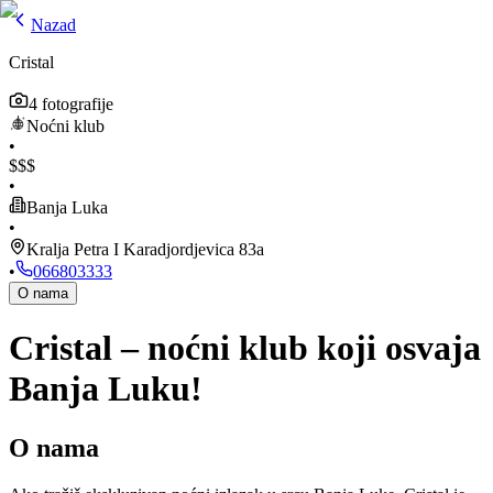
Nazad
Cristal
4
fotografije
Noćni klub
•
$
$
$
•
Banja Luka
•
Kralja Petra I Karadjordjevica 83a
•
066803333
O nama
Cristal – noćni klub koji osvaja
Banja Luku!
O nama