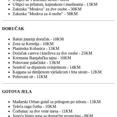
Uštipci sa pršutom, kajmakom i maslinama - 13KM
Zakuska "Moskva" za dve osobe - 30KM
Zakuska "Moskva za 4 osobe" - 58KM
DORUČAK
Bakin jutarnji doručak - 10KM
Zora sa Kremlja - 10KM
Planinska Kobasica - 13KM
Doručak careva i kneževa za dve osobe - 25KM
Kremasta Banjalučka tajna - 10KM
Pohovane palačinke - 13KM
Sendvič sa drpanom svinjetinom - 14KM
Kajgana sa dimljenom vješalicom i feta sirom - 12KM
Pohovani sir - 11KM
GOTOVA JELA
Mađarski Orban gulaš sa prilogom po izboru - 13KM
Teleća ragu čorba - 10KM
Čorbanac sa dve vrste mesa - 11KM
Juneća bistra supa sa domaćim rezancima - 8KM