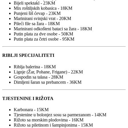
Bijeli spektakl - 23KM
Mix roštiljskih kobasica - 18KM
Punjeni šiš ćevap - 23KM
Marinirani svinjski vrat - 20KM
Pileći file sa žara - 18KM
Marinirani odkošteni bataci sa žara - 18KM
Putin plata za dve osobe - 50KM
Putin plata za četri osobe - 95KM
RIBLJI SPECIJALITETI
Riblja balerina - 18KM
Lignje (Žar, Pohane, Frigane) - 22KM
Gospodin sa talasa - 28KM
Dimljeni šaran sa prebancem - 36KM
TJESTENINE I RIŽOTA
Karbonara - 15KM
Tjestenine u bolonjez sosu sa parmezanom - 14KM
Rižoto sa morskim plodovima - 16KM
Rižoto sa piletinom i šampinjonima - 15KM