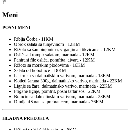
Meni
POSNI MENI
Riblja Čorba - 11KM
Obrok salata sa tunjevinom - 12KM
Rižoto sa šampinjonima, vrganjima i tikvicama - 12KM
Oslić sa krompir salatom, marinada - 12KM
Panirani file oslića, pomfrita, ajvara - 12KM
Rižoto sa morskim plodovima - 16KM
Salata od hobotnice - 18KM
Pastrmka sa dalmatiskim varivom, marinada - 18KM
Kotleti šarana 300g, dalmatinsko varivo, marinada - 22KM
Lignje sa žara, dalmatinsko varivo, marinada - 22KM
Frigane lignje, pomfrit, posni tartar sos - 22KM
Brancin sa dalmatinskim varivom, marinada - 28KM
Dimljeni šaran sa prebrancem, marinada - 36KM
HLADNA PREDJELA
Uštipci sa Vlašićkim sirom - 6KM