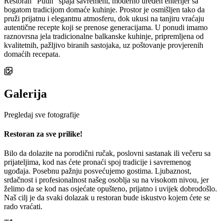
Restoran “Putin” spaja savremeni, moderno uređen enterijer sa
bogatom tradicijom domaće kuhinje. Prostor je osmišljen tako da
pruži prijatnu i elegantnu atmosferu, dok ukusi na tanjiru vraćaju
autentične recepte koji se prenose generacijama. U ponudi imamo
raznovrsna jela tradicionalne balkanske kuhinje, pripremljena od
kvalitetnih, pažljivo biranih sastojaka, uz poštovanje provjerenih
domaćih recepata.
Galerija
Pregledaj sve fotografije
Restoran za sve prilike!
Bilo da dolazite na porodični ručak, poslovni sastanak ili večeru sa
prijateljima, kod nas ćete pronaći spoj tradicije i savremenog
ugođaja. Posebnu pažnju posvećujemo gostima. Ljubaznost,
srdačnost i profesionalnost našeg osoblja su na visokom nivou, jer
želimo da se kod nas osjećate opušteno, prijatno i uvijek dobrodošlo.
Naš cilj je da svaki dolazak u restoran bude iskustvo kojem ćete se
rado vraćati.