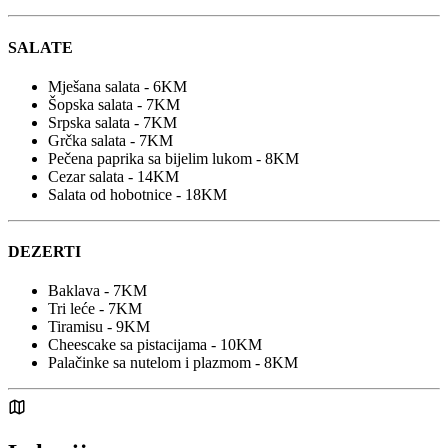
SALATE
Mješana salata - 6KM
Šopska salata - 7KM
Srpska salata - 7KM
Grčka salata - 7KM
Pečena paprika sa bijelim lukom - 8KM
Cezar salata - 14KM
Salata od hobotnice - 18KM
DEZERTI
Baklava - 7KM
Tri leće - 7KM
Tiramisu - 9KM
Cheescake sa pistacijama - 10KM
Palačinke sa nutelom i plazmom - 8KM