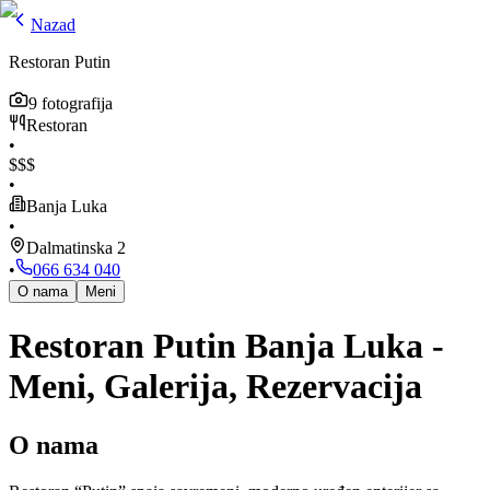
Nazad
Restoran Putin
9
fotografija
Restoran
•
$
$
$
•
Banja Luka
•
Dalmatinska 2
•
066 634 040
O nama
Meni
Restoran Putin Banja Luka -
Meni, Galerija, Rezervacija
O nama