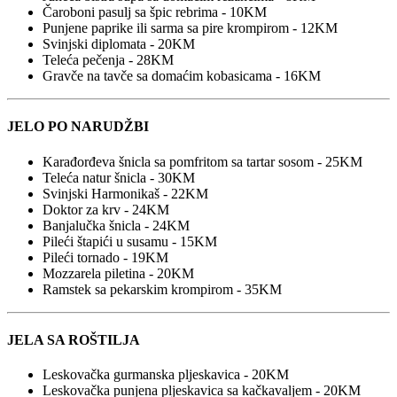
Čaroboni pasulj sa špic rebrima - 10KM
Punjene paprike ili sarma sa pire krompirom - 12KM
Svinjski diplomata - 20KM
Teleća pečenja - 28KM
Gravče na tavče sa domaćim kobasicama - 16KM
JELO PO NARUDŽBI
Karađorđeva šnicla sa pomfritom sa tartar sosom - 25KM
Teleća natur šnicla - 30KM
Svinjski Harmonikaš - 22KM
Doktor za krv - 24KM
Banjalučka šnicla - 24KM
Pileći štapići u susamu - 15KM
Pileći tornado - 19KM
Mozzarela piletina - 20KM
Ramstek sa pekarskim krompirom - 35KM
JELA SA ROŠTILJA
Leskovačka gurmanska pljeskavica - 20KM
Leskovačka punjena pljeskavica sa kačkavaljem - 20KM