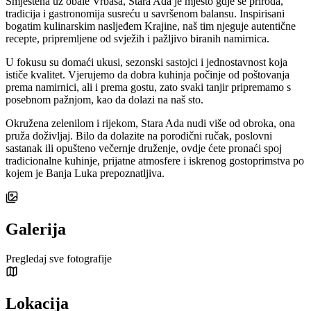
Smještena uz obale Vrbasa, Stara Ada je mjesto gdje se priroda,
tradicija i gastronomija susreću u savršenom balansu. Inspirisani
bogatim kulinarskim nasljeđem Krajine, naš tim njeguje autentične
recepte, pripremljene od svježih i pažljivo biranih namirnica.
U fokusu su domaći ukusi, sezonski sastojci i jednostavnost koja
ističe kvalitet. Vjerujemo da dobra kuhinja počinje od poštovanja
prema namirnici, ali i prema gostu, zato svaki tanjir pripremamo s
posebnom pažnjom, kao da dolazi na naš sto.
Okružena zelenilom i rijekom, Stara Ada nudi više od obroka, ona
pruža doživljaj. Bilo da dolazite na porodični ručak, poslovni
sastanak ili opušteno večernje druženje, ovdje ćete pronaći spoj
tradicionalne kuhinje, prijatne atmosfere i iskrenog gostoprimstva po
kojem je Banja Luka prepoznatljiva.
Galerija
Pregledaj sve fotografije
Lokacija