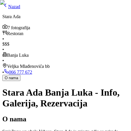
Nazad
Stara Ada
7
fotografija
Restoran
•
$
$
$
•
Banja Luka
•
Veljka Mlađenovića bb
•
066 777 672
O nama
Stara Ada Banja Luka - Info,
Galerija, Rezervacija
O nama