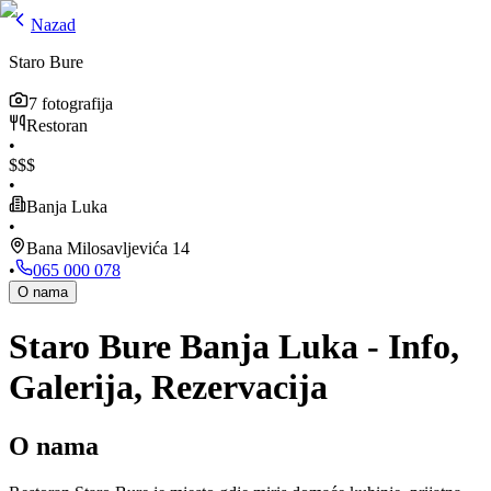
Nazad
Staro Bure
7
fotografija
Restoran
•
$
$
$
•
Banja Luka
•
Bana Milosavljevića 14
•
065 000 078
O nama
Staro Bure Banja Luka - Info,
Galerija, Rezervacija
O nama