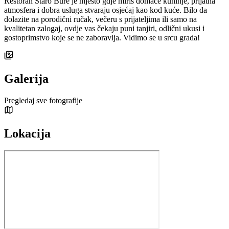
Restoran Staro Bure je mjesto gdje miris domaće kuhinje, prijatna
atmosfera i dobra usluga stvaraju osjećaj kao kod kuće. Bilo da
dolazite na porodični ručak, večeru s prijateljima ili samo na
kvalitetan zalogaj, ovdje vas čekaju puni tanjiri, odlični ukusi i
gostoprimstvo koje se ne zaboravlja. Vidimo se u srcu grada!
Galerija
Pregledaj sve fotografije
Lokacija